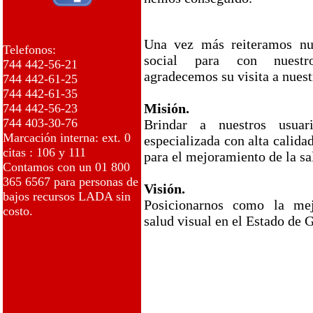
Una vez más reiteramos nu
Telefonos:
social para con nuestr
744 442-56-21
agradecemos su visita a nuestr
744 442-61-25
744 442-61-35
Misión.
744 442-56-23
744 403-30-76
Brindar a nuestros usuar
Marcación interna: ext. 0
especializada con alta calid
citas : 106 y 111
para el mejoramiento de la sa
Contamos con un 01 800
365 6567 para personas de
Visión.
bajos recursos LADA sin
Posicionarnos como la mej
costo.
salud visual en el Estado de 