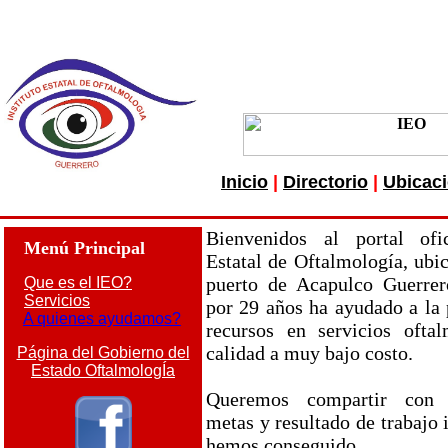
Inicio
|
Directorio
|
Ubicac
Bienvenidos al portal ofic
Menú Principal
Estatal de Oftalmología, ubi
puerto de Acapulco Guerrer
Que es el IEO?
Servicios
por 29 años ha ayudado a la 
A quienes ayudamos?
recursos en servicios ofta
calidad a muy bajo costo.
Página del Gobierno del
Estado OftalmologÍa
Queremos compartir con u
metas y resultado de trabajo
hemos conseguido.