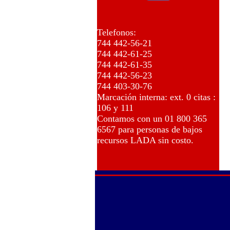
Telefonos:
744 442-56-21
744 442-61-25
744 442-61-35
744 442-56-23
744 403-30-76
Marcación interna: ext. 0 citas :
106 y 111
Contamos con un 01 800 365
6567 para personas de bajos
recursos LADA sin costo.