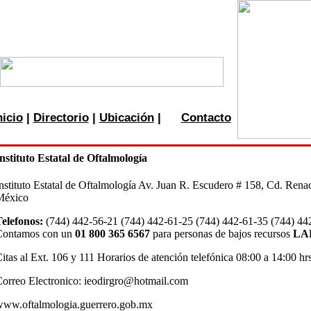
nicio
|
Directorio
|
Ubicación
|
Contacto
nstituto Estatal de Oftalmología
nstituto Estatal de Oftalmología Av. Juan R. Escudero # 158, Cd. Ren
México
elefonos:
(744) 442-56-21 (744) 442-61-25 (744) 442-61-35 (744) 442
Contamos con un
01 800 365 6567
para personas de bajos recursos
LA
itas al Ext. 106 y 111 Horarios de atención telefónica 08:00 a 14:00 hr
orreo Electronico: ieodirgro@hotmail.com
www.oftalmologia.guerrero.gob.mx