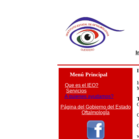
I
I
Menú Principal
I
Que es el IEO?
Servicios
A quienes ayudamos?
T
Página del Gobierno del Estado
OftalmologÍa
C
C