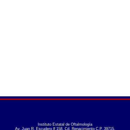
Instituto Estatal de Oftalmología
Av. Juan R. Escudero # 158, Cd. Renacimiento C.P. 39715,