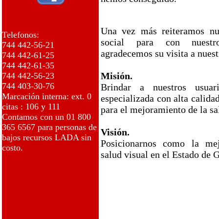
Una vez más reiteramos nu
Telefonos:
social para con nuestr
744 442-56-21
agradecemos su visita a nuestr
744 442-61-25
744 442-61-35
Misión.
744 442-56-23
744 403-30-76
Brindar a nuestros usuar
Marcación interna: ext. 0
especializada con alta calid
citas : 106 y 111
para el mejoramiento de la sa
Contamos con un 01 800
365 6567 para personas de
Visión.
bajos recursos LADA sin
Posicionarnos como la mej
costo.
salud visual en el Estado de 