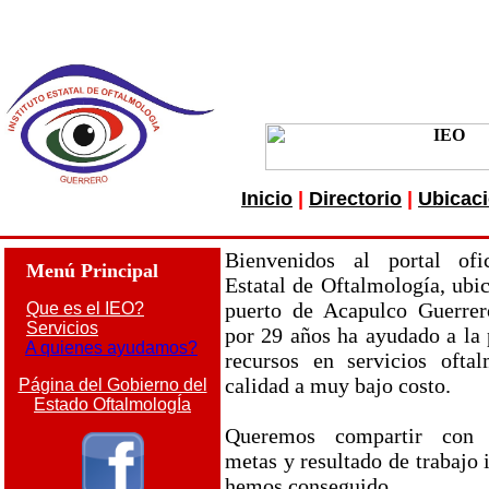
Inicio
|
Directorio
|
Ubicac
Bienvenidos al portal ofic
Menú Principal
Estatal de Oftalmología, ubi
puerto de Acapulco Guerrer
Que es el IEO?
Servicios
por 29 años ha ayudado a la 
A quienes ayudamos?
recursos en servicios ofta
calidad a muy bajo costo.
Página del Gobierno del
Estado OftalmologÍa
Queremos compartir con u
metas y resultado de trabajo
hemos conseguido.